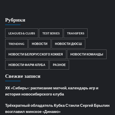
Рубрики
LEAGUES & CLUBS
TEST SERIES
TRANSFERS
TRENDING
НОВОСТИ
НОВОСТИ ДЮСШ
НОВОСТИ БЕЛОРУССКОГО ХОККЕЯ
НОВОСТИ КОМАНДЫ
НОВОСТИ ФАРМ-КЛУБА
РАЗНОЕ
Свежие записи
ХК «Сибирь»: расписание матчей, календарь игр и
история новосибирского клуба
Трёхкратный обладатель Кубка Стэнли Сергей Брылин
возглавил минское «Динамо»