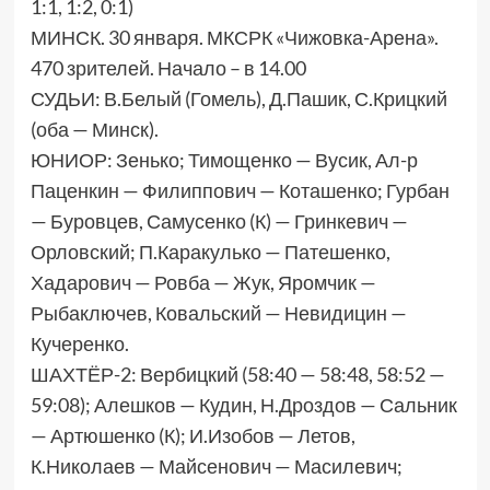
1:1, 1:2, 0:1)
МИНСК. 30 января. МКСРК «Чижовка-Арена».
470 зрителей. Начало – в 14.00
СУДЬИ: В.Белый (Гомель), Д.Пашик, С.Крицкий
(оба — Минск).
ЮНИОР: Зенько; Тимощенко — Вусик, Ал-р
Паценкин — Филиппович — Коташенко; Гурбан
— Буровцев, Самусенко (К) — Гринкевич —
Орловский; П.Каракулько — Патешенко,
Хадарович — Ровба — Жук, Яромчик —
Рыбаключев, Ковальский — Невидицин —
Кучеренко.
ШАХТЁР-2: Вербицкий (58:40 — 58:48, 58:52 —
59:08); Алешков — Кудин, Н.Дроздов — Сальник
— Артюшенко (К); И.Изобов — Летов,
К.Николаев — Майсенович — Масилевич;