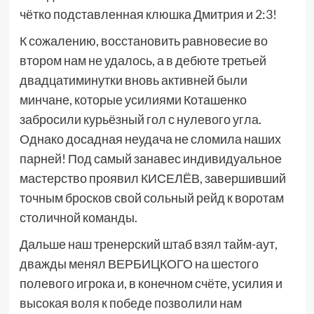
чётко подставленная клюшка Дмитрия и 2:3!
К сожалению, восстановить равновесие во
втором нам не удалось, а в дебюте третьей
двадцатиминутки вновь активней были
минчане, которые усилиями Коташенко
забросили курьёзный гол с нулевого угла.
Однако досадная неудача не сломила наших
парней! Под самый занавес индивидуальное
мастерство проявил КИСЕЛЁВ, завершивший
точным бросков свой сольный рейд к воротам
столичной команды.
Дальше наш тренерский штаб взял тайм-аут,
дважды менял ВЕРБИЦКОГО на шестого
полевого игрока и, в конечном счёте, усилия и
высокая воля к победе позволили нам