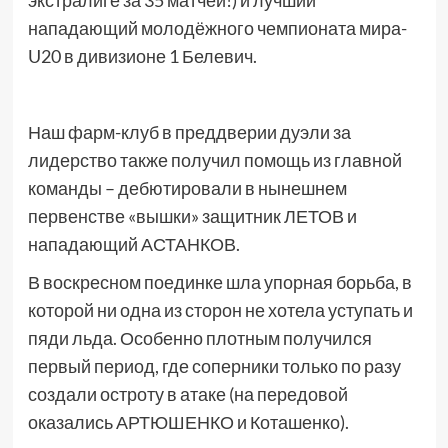
экстралиге за 35 матчей!) и лучший
нападающий молодёжного чемпионата мира-
U20 в дивизионе 1 Белевич.
Наш фарм-клуб в преддверии дуэли за
лидерство также получил помощь из главной
команды – дебютировали в нынешнем
первенстве «вышки» защитник ЛЕТОВ и
нападающий АСТАНКОВ.
В воскресном поединке шла упорная борьба, в
которой ни одна из сторон не хотела уступать и
пяди льда. Особенно плотным получился
первый период, где соперники только по разу
создали остроту в атаке (на передовой
оказались АРТЮШЕНКО и Коташенко).